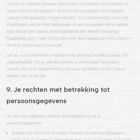
Je kunt je internet browser gebruiken om cookies automatisch of
handmatig te verwijderen. Je kunt ook aangeven dat bepaalde
cookies niet geplaatst mogen worden. Een andere optie is om de
instellingen van je internetbrowser zo aan te passen dat je iedere
keer dat er een cookie wordt geplaatst een bericht ontvangt.
Raadpleeg voor meer informatie over deze opties de instructies in
de Hulp sectie van je browser.
Let op: onze site werkt mogelijk niet optimaal als alle cookies zijn
uitgeschakeld. Als je wel de cookies in je browser verwijdert,
worden ze na je toestemming opnieuw geplaatst bij een nieuw
bezoek aan onze site.
9. Je rechten met betrekking tot
persoonsgegevens
Je hebt de volgende rechten met betrekking tot je
persoonsgegevens:
Je hebt het recht om te weten waarom je persoonsgegevens
nodig zijn, wat ermee gebeurt en hoe lang ze worden bewaard.