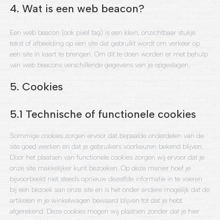
4. Wat is een web beacon?
Een web beacon (ook pixel tag) is een klein, onzichtbaar stukje
tekst of afbeelding op een site dat gebruikt wordt om verkeer op
een site in kaart te brengen. Om dit te doen worden er met behulp
van web beacons verschillende gegevens van je opgeslagen.
5. Cookies
5.1 Technische of functionele cookies
Sommige cookies zorgen ervoor dat bepaalde onderdelen van de
site goed werken en dat je gebruikers voorkeuren bekend blijven.
Door het plaatsen van functionele cookies zorgen wij ervoor dat je
onze site makkelijker kunt bezoeken. Op deze manier hoef je
bijvoorbeeld niet steeds opnieuw dezelfde informatie in te voeren
bij een bezoek aan onze site en is het onder andere mogelijk dat de
artikelen in je winkelwagen bewaard blijven tot dat je hebt
afgerekend. Deze cookies mogen wij plaatsen zonder dat je hier