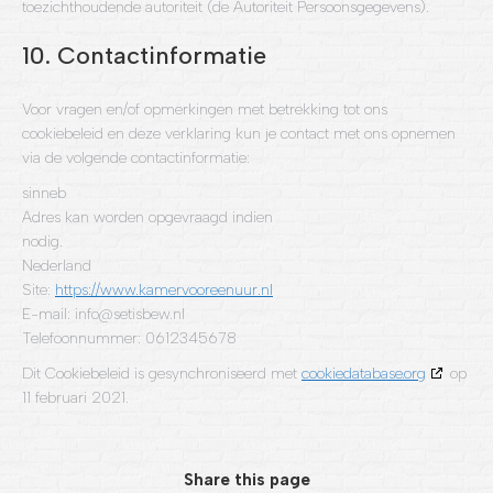
toezichthoudende autoriteit (de Autoriteit Persoonsgegevens).
10. Contactinformatie
Voor vragen en/of opmerkingen met betrekking tot ons
cookiebeleid en deze verklaring kun je contact met ons opnemen
via de volgende contactinformatie:
sinneb
Adres kan worden opgevraagd indien
nodig.
Nederland
Site:
https://www.kamervooreenuur.nl
E-mail:
info@
setisbew.nl
Telefoonnummer: 0612345678
Dit Cookiebeleid is gesynchroniseerd met
cookiedatabase.org
op
11 februari 2021.
Share this page