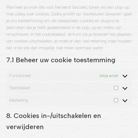
Wanneer je onze site voor het eerst bezoekt, tonen wij een pop-up
met uitleg over cookies. Zodra je klikt op ‘Voorkeuren bewaren’ geef
je ons toestemming om de categorieën cookies en plugins te
gebruiken die je hebt geselecteerd in de pop-up en welke zijn
omschreven in het cookiebeleid. Je kunt via je browser het plaatsen
van cookies uitschakelen, je moet er dan wel rekening mee houden
dat onze site dan mogelijk niet meer optimaal werkt.
7.1 Beheer uw cookie toestemming
Functioneel
Altijd actief
Statistieken
Statistieke
Marketing
Marketing
8. Cookies in-/uitschakelen en
verwijderen