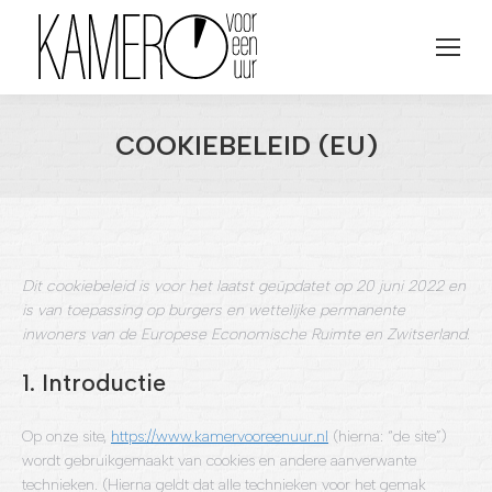
COOKIEBELEID (EU)
Je bent hier:
Dit cookiebeleid is voor het laatst geüpdatet op 20 juni 2022 en
is van toepassing op burgers en wettelijke permanente
inwoners van de Europese Economische Ruimte en Zwitserland.
1. Introductie
Op onze site,
https://www.kamervooreenuur.nl
(hierna: “de site”)
wordt gebruikgemaakt van cookies en andere aanverwante
technieken. (Hierna geldt dat alle technieken voor het gemak