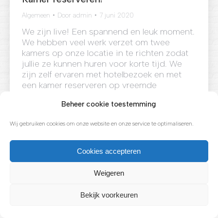
Algemeen
Door
admin
7 juni 2020
We zijn live! Een spannend en leuk moment.
We hebben veel werk verzet om twee
kamers op onze locatie in te richten zodat
jullie ze kunnen huren voor korte tijd. We
zijn zelf ervaren met hotelbezoek en met
een kamer reserveren op vreemde
momenten en de ongemakkelijke
Beheer cookie toestemming
uitwisseling van zaken bij de receptie.
Neem nou…
Wij gebruiken cookies om onze website en onze service te optimaliseren.
Lees verder!
Cookies accepteren
Weigeren
Bekijk voorkeuren